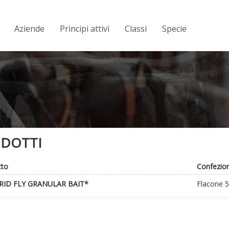
Aziende
Principi attivi
Classi
Specie
DOTTI
tto
Confezio
RID FLY GRANULAR BAIT*
Flacone 