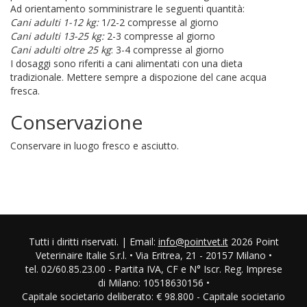
Ad orientamento somministrare le seguenti quantità:
Cani adulti 1-12 kg:
1/2-2 compresse al giorno
Cani adulti 13-25 kg:
2-3 compresse al giorno
Cani adulti oltre 25 kg
: 3-4 compresse al giorno
I dosaggi sono riferiti a cani alimentati con una dieta
tradizionale. Mettere sempre a dispozione del cane acqua
fresca.
Conservazione
Conservare in luogo fresco e asciutto.
Tutti i diritti riservati. | Email:
info@pointvet.it
2026 Point
Veterinaire Italie S.r.l. • Via Eritrea, 21 - 20157 Milano •
tel. 02/60.85.23.00 - Partita IVA, CF e N° Iscr. Reg. Imprese
di Milano: 10518630156 •
Capitale societario deliberato: € 98.800 - Capitale societario