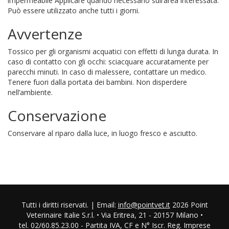
impermeabile Applicare quando necessario sull’area interessata.
Può essere utilizzato anche tutti i giorni.
Avvertenze
Tossico per gli organismi acquatici con effetti di lunga durata. In
caso di contatto con gli occhi: sciacquare accuratamente per
parecchi minuti. In caso di malessere, contattare un medico.
Tenere fuori dalla portata dei bambini. Non disperdere
nell’ambiente.
Conservazione
Conservare al riparo dalla luce, in luogo fresco e asciutto.
Tutti i diritti riservati. | Email:
info@pointvet.it
2026 Point
Veterinaire Italie S.r.l. • Via Eritrea, 21 - 20157 Milano •
tel. 02/60.85.23.00 - Partita IVA, CF e N° Iscr. Reg. Imprese