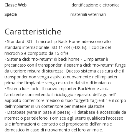
Classe Web
Identificazione elettronica
Specie
materiali veterinari
Caratteristiche
• Standard ISO - I microchip Back Home aderiscono allo
standard internazionale ISO 11784 (FDX-B). Il codice del
microchip è composto da 15 cifre.
• Sistena click "no-return" di back home - L'implanter è
precaricato con il transponder. Il sistema click "no-return" funge
da ulteriore misura di sicurezza. Questo sistema assicura che il
transponder non venga aspirato nuovamente nell'implanter
prima che l'implanter venga estratto dal sito di impianto.
• Sistena luer-lock - Il nuovo implanter BackHome aiuta
l'ambiente consentendo il riciclaggio separato dell'ago nell’
apposito contenitore medico di tipo "oggetti taglienti" e il corpo
dell'implanter in un contenitore per materie plastiche.
• Database (varia in base al paese) - Il database è accessibile da
internet o per telefono. Fornisce agli utenti qualificati l'accesso
alle informazioni di contatto del proprietario dell'animale
domestico in caso di ritrovamento del loro animale.