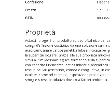
Confezione
Flacone
Prezzo
17.50 €
GTIN
803365
Proprietà
Actastil Idrogel è un prodotto ad uso oftalmico per ca
conigli d’affezione costituito da una soluzione salina s
acetilcarnosina e carbossimetilcellulosa indicata per p
la superficie oculare. Grazie alle sue proprietà muco-a
simili al film lacrimale agisce formando sulla superfic
con capacità lubrificante, antiossidante e antiradicali
tessuti oculari (cristallino, cornea e congiuntiva) in ca
oculare, come ad esempio, esposizione prolungata a r
smog e stress ossidativo dovuto a fattori ambientali.