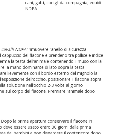
cani, gatti, conigli da compagnia, equidi
NDPA
e cavalli NDPA:
rimuovere l’anello di sicurezza
il cappuccio del flacone e prenderlo tra pollice e indice
rma la testa dell’animale contenendo il muso con la
e la mano dominante di lato sopra la testa
rare lievemente con il bordo esterno del mignolo la
 l’esposizione dell’occhio, posizionare il flacone sopra
ella soluzione nell’occhio 2-3 volte al giorno
ne sul corpo del flacone. Premiare l’animale dopo
. Dopo la prima apertura conservare il flacone in
tto deve essere usato entro 30 giorni dalla prima
tata dei bambini e non disperdere il contenitore dopo