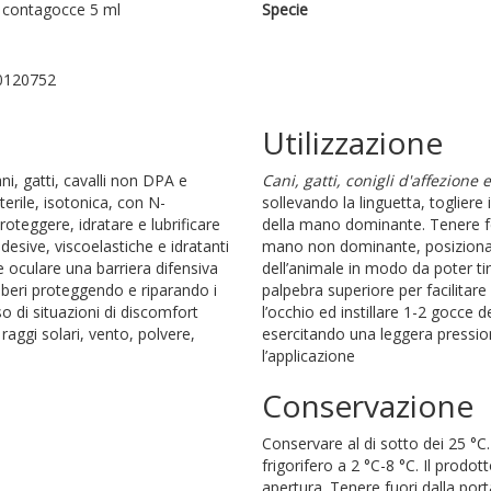
 contagocce 5 ml
Specie
0120752
Utilizzazione
ni, gatti, cavalli non DPA e
Cani, gatti, conigli d'affezione 
terile, isotonica, con N-
sollevando la linguetta, togliere 
roteggere, idratare e lubrificare
della mano dominante. Tenere fe
desive, viscoelastiche e idratanti
mano non dominante, posizionar
ie oculare una barriera difensiva
dell’animale in modo da poter ti
 liberi proteggendo e riparando i
palpebra superiore per facilitare
so di situazioni di discomfort
l’occhio ed instillare 1-2 gocce d
aggi solari, vento, polvere,
esercitando una leggera pressio
l’applicazione
Conservazione
Conservare al di sotto dei 25 °C
frigorifero a 2 °C-8 °C. Il prodo
apertura. Tenere fuori dalla por