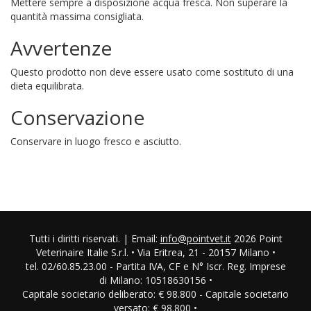
Mettere sempre a disposizione acqua fresca. Non superare la
quantità massima consigliata.
Avvertenze
Questo prodotto non deve essere usato come sostituto di una
dieta equilibrata.
Conservazione
Conservare in luogo fresco e asciutto.
Tutti i diritti riservati. | Email:
info@pointvet.it
2026 Point
Veterinaire Italie S.r.l. • Via Eritrea, 21 - 20157 Milano •
tel. 02/60.85.23.00 - Partita IVA, CF e N° Iscr. Reg. Imprese
di Milano: 10518630156 •
Capitale societario deliberato: € 98.800 - Capitale societario
versato: € 98.800 •