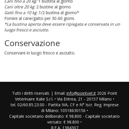
Cani fino a 20 kg:
1 bustina al giorno
Cani oltre 20 kg
: 2 bustine al giorno
Gatti fino a 10 kg
: 1/2 bustina al giorno*
Fornire al cane/gatto per 30-60 giorni.
*La bustina aperta deve essere ripiegata e conservata in un
luogo fresco e asciutto.
Conservazione
Conservare in luogo fresco e asciutto.
Tutti i diritti riservati. | Email:
info@pointvet.it
2026 Point
Veterinaire Italie S.r.l. • Via Eritrea, 21 - 20157 Milano •
tel. 02/60.85.23.00 - Partita IVA, CF e N° Iscr. Reg. Imprese
di Milano: 10518630156 •
Capitale societario deliberato: € 98.800 - Capitale societario
versato: € 98.800 •
R.E.A. 1384307