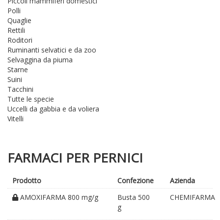
Piccoli mammiferi domestici
Polli
Quaglie
Rettili
Roditori
Ruminanti selvatici e da zoo
Selvaggina da piuma
Starne
Suini
Tacchini
Tutte le specie
Uccelli da gabbia e da voliera
Vitelli
FARMACI PER PERNICI
Prodotto
Confezione
Azienda
AMOXIFARMA 800 mg/g
Busta 500
CHEMIFARMA
g