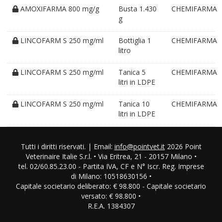
AMOXIFARMA 800 mg/g
Busta 1.430
CHEMIFARMA
g
LINCOFARM S 250 mg/ml
Bottiglia 1
CHEMIFARMA
litro
LINCOFARM S 250 mg/ml
Tanica 5
CHEMIFARMA
litri in LDPE
LINCOFARM S 250 mg/ml
Tanica 10
CHEMIFARMA
litri in LDPE
Tutti i diritti riservati. | Email:
info@pointvet.it
2026 Point
Veterinaire Italie S.r.l. • Via Eritrea, 21 - 20157 Milano •
tel. 02/60.85.23.00 - Partita IVA, CF e N° Iscr. Reg. Imprese
di Milano: 10518630156 •
Capitale societario deliberato: € 98.800 - Capitale societario
versato: € 98.800 •
R.E.A. 1384307