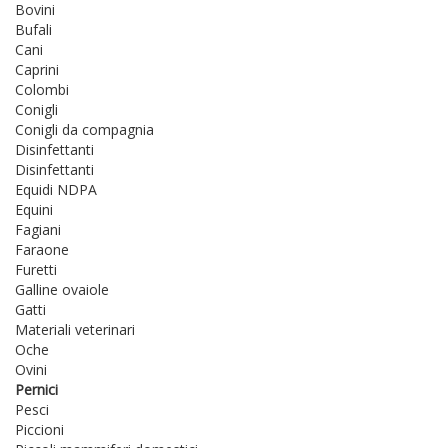
Bovini
Bufali
Cani
Caprini
Colombi
Conigli
Conigli da compagnia
Disinfettanti
Disinfettanti
Equidi NDPA
Equini
Fagiani
Faraone
Furetti
Galline ovaiole
Gatti
Materiali veterinari
Oche
Ovini
Pernici
Pesci
Piccioni