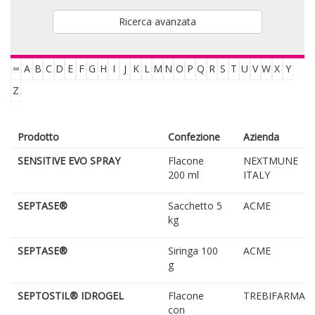
Ricerca avanzata
∞
A
B
C
D
E
F
G
H
I
J
K
L
M
N
O
P
Q
R
S
T
U
V
W
X
Y
Z
Prodotto
Confezione
Azienda
SENSITIVE EVO SPRAY
Flacone
NEXTMUNE
200 ml
ITALY
SEPTASE®
Sacchetto 5
ACME
kg
SEPTASE®
Siringa 100
ACME
g
SEPTOSTIL® IDROGEL
Flacone
TREBIFARMA
con