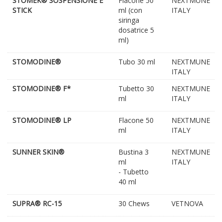
STOMEK® SOSPENSIONE E
Flacone 50
NEXTMUNE
STICK
ml (con
ITALY
siringa
dosatrice 5
ml)
STOMODINE®
Tubo 30 ml
NEXTMUNE
ITALY
STOMODINE® F*
Tubetto 30
NEXTMUNE
ml
ITALY
STOMODINE® LP
Flacone 50
NEXTMUNE
ml
ITALY
SUNNER SKIN®
Bustina 3
NEXTMUNE
ml
ITALY
- Tubetto
40 ml
SUPRA® RC-15
30 Chews
VETNOVA