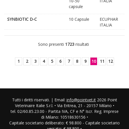
10-50
ITALIA
capsule
SYNBIOTIC D-C
10 Capsule
ECUPHAR
ITALIA
Sono presenti
1723
risultati
1
2
3
4
5
6
7
8
9
10
11
12
Tutti i diritti riservati. | Email:
info@pointvet.it
2026 Point
Veterinaire Italie S.r.l. • Via Eritrea, 21 - 20157 Milano •
tel. 02/60.85.23.00 - Partita IVA, CF e N° Iscr. Reg. Imprese
di Milano: 10518630156 •
Capitale societario deliberato: € 98.800 - Capitale societario
versato: € 98.800 •