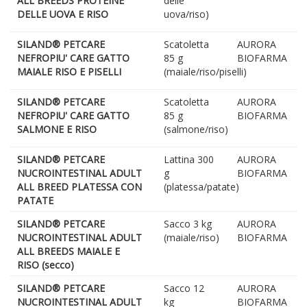
ALL BREEDS PROTEINE
delle
DELLE UOVA E RISO
uova/riso)
SILAND® PETCARE
Scatoletta
AURORA
NEFROPIU' CARE GATTO
85 g
BIOFARMA
MAIALE RISO E PISELLI
(maiale/riso/piselli)
SILAND® PETCARE
Scatoletta
AURORA
NEFROPIU' CARE GATTO
85 g
BIOFARMA
SALMONE E RISO
(salmone/riso)
SILAND® PETCARE
Lattina 300
AURORA
NUCROINTESTINAL ADULT
g
BIOFARMA
ALL BREED PLATESSA CON
(platessa/patate)
PATATE
SILAND® PETCARE
Sacco 3 kg
AURORA
NUCROINTESTINAL ADULT
(maiale/riso)
BIOFARMA
ALL BREEDS MAIALE E
RISO (secco)
SILAND® PETCARE
Sacco 12
AURORA
NUCROINTESTINAL ADULT
kg
BIOFARMA